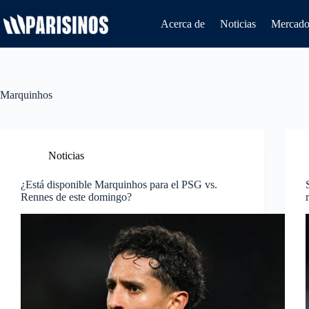
Saltar
al
Acerca de
Noticias
Mercado 
contenido
Marquinhos
Noticias
¿Está disponible Marquinhos para el PSG vs.
Rennes de este domingo?