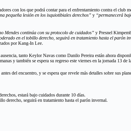
gadores con los que podrá contar para el enfrentamiento contra el club
na pequeña lesión en los isquiotibiales derechos”
y
“permanecerá bajo
o Mendes continúa con su protocolo de cuidados”
y Presnel Kimpem
erado en el tobillo derecho, seguirá en tratamiento hasta el parón i
ezados por Kang-In Lee.
 ausencia, tanto Keylor Navas como Danilo Pereira están ahora disponi
anas y también se espera su regreso este viernes en la jornada 13 de l
, antes del encuentro, y se espera que revele más detalles sobre sus pl
derechos, estará bajo cuidados durante 10 días.
o derecho, seguirá en tratamiento hasta el parón invernal.