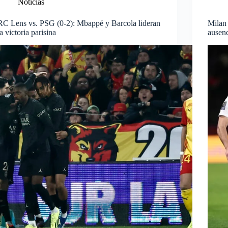
Noticias
RC Lens vs. PSG (0-2): Mbappé y Barcola lideran
Milan 
la victoria parisina
ausen