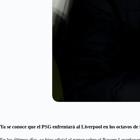
Ya se conoce que el PSG enfrentará al Liverpool en los octavos de
En los últimos días, se hizo oficial el rumor sobre el Bayern Leverkus