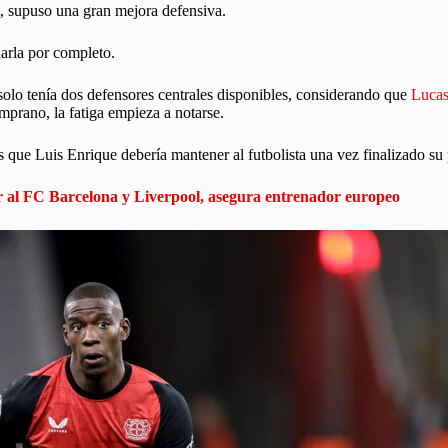
t, supuso una gran mejora defensiva.
narla por completo.
olo tenía dos defensores centrales disponibles, considerando que
Lucas
mprano, la fatiga empieza a notarse.
es que Luis Enrique debería mantener al futbolista una vez finalizado su
cer al FC Barcelona y Liverpool, asegura entrenador europeo