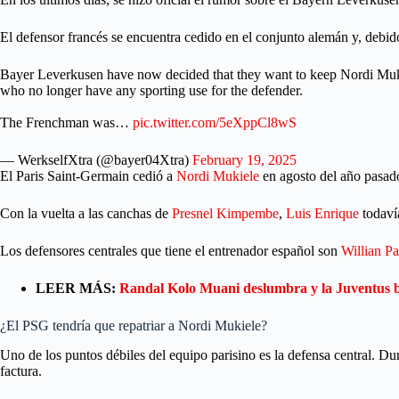
El defensor francés se encuentra cedido en el conjunto alemán y, debi
Bayer Leverkusen have now decided that they want to keep Nordi Muk
who no longer have any sporting use for the defender.
The Frenchman was…
pic.twitter.com/5eXppCl8wS
— WerkselfXtra (@bayer04Xtra)
February 19, 2025
El Paris Saint-Germain cedió a
Nordi Mukiele
en agosto del año pasado
Con la vuelta a las canchas de
Presnel Kimpembe
,
Luis Enrique
todavía
Los defensores centrales que tiene el entrenador español son
Willian P
LEER MÁS:
Randal Kolo Muani deslumbra y la Juventus b
¿El PSG tendría que repatriar a Nordi Mukiele?
Uno de los puntos débiles del equipo parisino es la defensa central. D
factura.