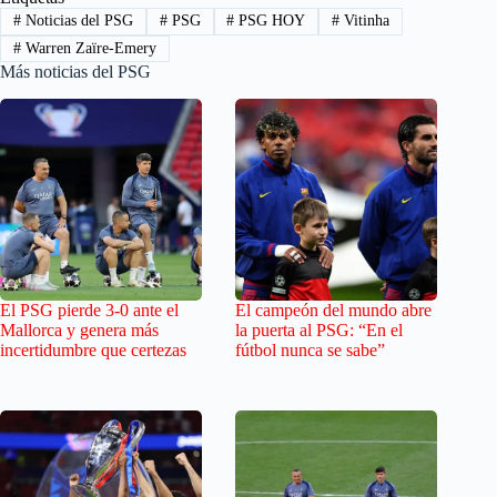
#
Noticias del PSG
#
PSG
#
PSG HOY
#
Vitinha
#
Warren Zaïre-Emery
Más noticias del PSG
El PSG pierde 3-0 ante el
El campeón del mundo abre
Mallorca y genera más
la puerta al PSG: “En el
incertidumbre que certezas
fútbol nunca se sabe”