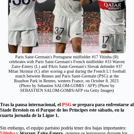
Paris Saint-Germain's Portuguese midfielder #17 Vitinha (R)
celebrates with Paris Saint-Germain's French midfielder #33 Warren
Zaire-Emery (L) and PAris Saint-Germain's Slovak defender #37
Milan Skriniar (C) after scoring a goal during the French L1 football
match between Rennes and Paris Saint-Germain (PSG) at the
Roazhon Park in Rennes, western France, on October 8, 2023.
(Photo by Sebastien SALOM-GOMIS / AFP) (Photo by
SEBASTIEN SALOM-GOMIS/AFP via Getty Images)
Tras la pausa internacional, el
PSG
se prepara para enfrentarse al
Stade Brestois en el Parque de los Príncipes este sábado, en la
cuarta jornada de la Ligue 1.
Sin embargo, el equipo parisino podría tener dos bajas importantes:
Vitinha
y
Warren Zaïre-Emery
, quienes se lesionaron durante los