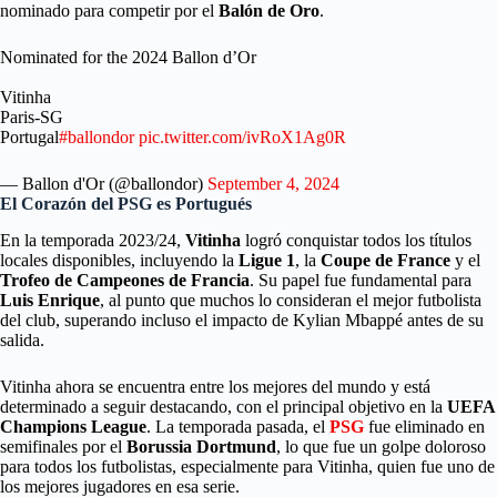
nominado para competir por el
Balón de Oro
.
Nominated for the 2024 Ballon d’Or
Vitinha
Paris-SG
Portugal
#ballondor
pic.twitter.com/ivRoX1Ag0R
— Ballon d'Or (@ballondor)
September 4, 2024
El Corazón del PSG es Portugués
En la temporada 2023/24,
Vitinha
logró conquistar todos los títulos
locales disponibles, incluyendo la
Ligue 1
, la
Coupe de France
y el
Trofeo de Campeones de Francia
. Su papel fue fundamental para
Luis Enrique
, al punto que muchos lo consideran el mejor futbolista
del club, superando incluso el impacto de Kylian Mbappé antes de su
salida.
Vitinha ahora se encuentra entre los mejores del mundo y está
determinado a seguir destacando, con el principal objetivo en la
UEFA
Champions League
. La temporada pasada, el
PSG
fue eliminado en
semifinales por el
Borussia Dortmund
, lo que fue un golpe doloroso
para todos los futbolistas, especialmente para Vitinha, quien fue uno de
los mejores jugadores en esa serie.