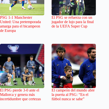
PSG 1-1 Manchester
El PSG se refuerza con un
United: Una pretemporada
jugador de lujo para la final
amarga para el bicampeon
de la UEFA Super Cup
de Europa
El PSG pierde 3-0 ante el
El campeón del mundo abre
Mallorca y genera más
la puerta al PSG: “En el
incertidumbre que certezas
fútbol nunca se sabe”