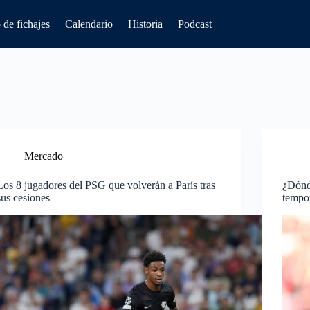
de fichajes
Calendario
Historia
Podcast
Mercado
Los 8 jugadores del PSG que volverán a París tras
¿Dónd
sus cesiones
tempo