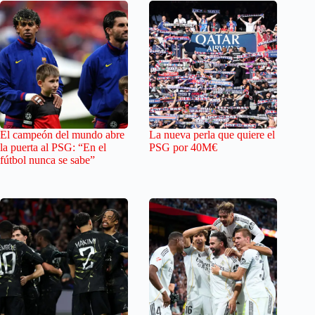
El campeón del mundo abre
La nueva perla que quiere el
la puerta al PSG: “En el
PSG por 40M€
fútbol nunca se sabe”