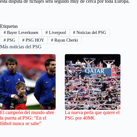
esta disputa de fichajes será seguido muy de cerca por toda Europa.
Etiquetas
#
Bayer Leverkusen
#
Liverpool
#
Noticias del PSG
#
PSG
#
PSG HOY
#
Rayan Cherki
Más noticias del PSG
El campeón del mundo abre
La nueva perla que quiere el
la puerta al PSG: “En el
PSG por 40M€
fútbol nunca se sabe”