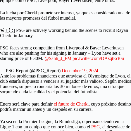
equipos como PSG, Liverpool, Bayer Leverkusen, entre otros.
La lucha por Cherki promete ser intensa, ya que es considerado una de
las mayores promesas del fútbol mundial.
🚨🇫🇷| PSG are actively working behind the scenes to recruit Rayan
Cherki in January.
PSG faces strong competition from Liverpool & Bayer Leverkusen
who are also pushing for his signing in January – Lyon have set a
starting price of € 30M.
@Santi_J_FM
pic.twitter.com/DAsqtEct0u
— PSG Report (@PSG_Report)
December 19, 2024
Ante los problemas financieros que atraviesa el Olympique de Lyon, el
club estaría dispuesto a vender a su jugador más valioso. Según medios
franceses, su precio rondaría los 30 millones de euros, una cifra que
sorprende dada la calidad y el potencial del futbolista.
Enero será clave para definir
el futuro de Cherki
, cuyo próximo destino
podría marcar un antes y un después en su carrera.
Ya sea en la Premier League, la Bundesliga, o permaneciendo en la
Ligue 1 con un equipo que conoce bien, como el
PSG
, el desenlace de