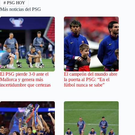
#
PSG HOY
Más noticias del PSG
El PSG pierde 3-0 ante el
El campeón del mundo abre
Mallorca y genera más
la puerta al PSG: “En el
incertidumbre que certezas
fútbol nunca se sabe”