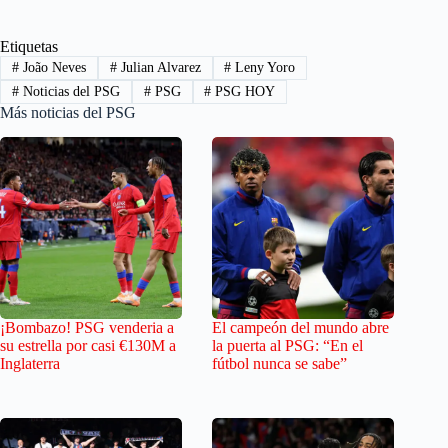
Etiquetas
#
João Neves
#
Julian Alvarez
#
Leny Yoro
#
Noticias del PSG
#
PSG
#
PSG HOY
Más noticias del PSG
¡Bombazo! PSG venderia a
El campeón del mundo abre
su estrella por casi €130M a
la puerta al PSG: “En el
Inglaterra
fútbol nunca se sabe”