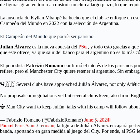
de figuras giran en torno a construir un club a largo plazo, lo que requ
La ausencia de Kylian Mbappé ha hecho que el club se enfoque en ese at
Campeón del Mundo en 2022 con la selección de Argentina.
El Campeón del Mundo que podría ser parisino
Julián Álvarez
es la nueva apuesta del
PSG
, y todo esto gracias a qu
que este ofrece, ya que salir del banco para el argentino no es lo más 
El periodista
Fabrizio Romano
confirmó el interés de los parisinos p
refiere, pero el Manchester City quiere retener al argentino. Sin embar
🚨🇦🇷 Several clubs have approached Julián Álvarez, not only Atlétic
No proposals or negotiations yet but several clubs keen, also from Eng
🔵 Man City want to keep Julián, talks with his camp will follow about
— Fabrizio Romano (@FabrizioRomano)
June 5, 2024
Para el Paris Saint-Germain
, la figura de Julián Álvarez encajaría per
banda, aportando en gran medida al juego del City. Por ende, al PSG le 