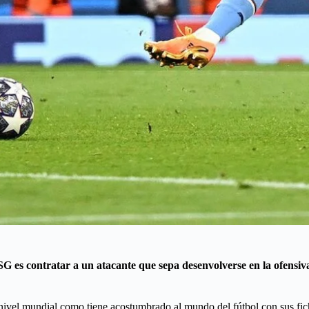
SG es contratar a un atacante que sepa desenvolverse en la ofensiv
l mundial como tiene acostumbrado al mundo del fútbol con sus fichajes