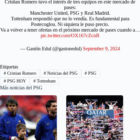
Cristian Romero tuvo el interés de tres equipos en este mercado de
pases:
Manchester United, PSG y Real Madrid.
Tottenham respondió que no lo vendía. Es fundamental para
Postecoglou. Ni siquiera le puso precio.
Va a volver a tener ofertas en el próximo mercado de pases cuando a…
pic.twitter.com/OX167cZcnB
— Gastón Edul (@gastonedul)
September 9, 2024
Etiquetas
#
Cristian Romero
#
Noticias del PSG
#
PSG
#
PSG HOY
#
Tottenham
Más noticias del PSG