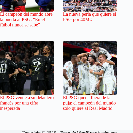
El campeón del mundo abre
La nueva perla que quiere el
la puerta al PSG: “En el
PSG por 40M€
fútbol nunca se sabe”
El PSG vende a su delantero
El PSG queda fuera de la
francés por una cifra
puja: el campeón del mundo
inesperada
solo quiere al Real Madrid
Copyright © 2026 - Tema de WordPress hecho por