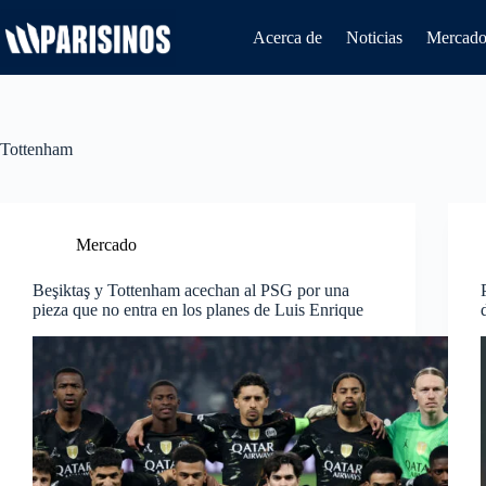
Saltar
al
Acerca de
Noticias
Mercado 
contenido
Tottenham
Mercado
Beşiktaş y Tottenham acechan al PSG por una
pieza que no entra en los planes de Luis Enrique