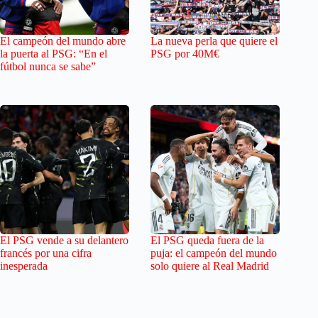
El campeón del mundo abre
La nueva perla que quiere el
la puerta al PSG: “En el
PSG por 40M€
fútbol nunca se sabe”
El PSG vende a su delantero
El PSG queda fuera de la
francés por una cifra
puja: el campeón del mundo
inesperada
solo quiere al Real Madrid