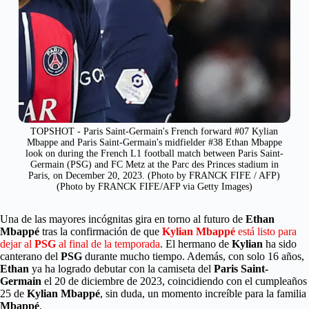
TOPSHOT - Paris Saint-Germain's French forward #07 Kylian
Mbappe and Paris Saint-Germain's midfielder #38 Ethan Mbappe
look on during the French L1 football match between Paris Saint-
Germain (PSG) and FC Metz at the Parc des Princes stadium in
Paris, on December 20, 2023. (Photo by FRANCK FIFE / AFP)
(Photo by FRANCK FIFE/AFP via Getty Images)
Una de las mayores incógnitas gira en torno al futuro de
Ethan
Mbappé
tras la confirmación de que
Kylian Mbappé
está listo para
dejar al
PSG
al final de la temporada
. El hermano de
Kylian
ha sido
canterano del
PSG
durante mucho tiempo. Además, con solo 16 años,
Ethan
ya ha logrado debutar con la camiseta del
Paris Saint-
Germain
el 20 de diciembre de 2023, coincidiendo con el cumpleaños
25 de
Kylian Mbappé
, sin duda, un momento increíble para la familia
Mbappé
.