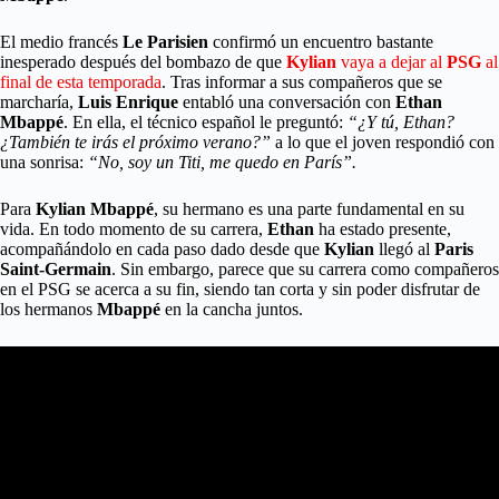
El medio francés
Le Parisien
confirmó un encuentro bastante
inesperado después del bombazo de que
Kylian
vaya a dejar al
PSG
al
final de esta temporada
. Tras informar a sus compañeros que se
marcharía,
Luis Enrique
entabló una conversación con
Ethan
Mbappé
. En ella, el técnico español le preguntó:
“¿Y tú, Ethan?
¿También te irás el próximo verano?”
a lo que el joven respondió con
una sonrisa:
“No, soy un Titi, me quedo en París”.
Para
Kylian Mbappé
, su hermano es una parte fundamental en su
vida. En todo momento de su carrera,
Ethan
ha estado presente,
acompañándolo en cada paso dado desde que
Kylian
llegó al
Paris
Saint-Germain
. Sin embargo, parece que su carrera como compañeros
en el PSG se acerca a su fin, siendo tan corta y sin poder disfrutar de
los hermanos
Mbappé
en la cancha juntos.