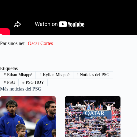
Parisinos.net |
Oscar Cortes
Etiquetas
#
Ethan Mbappé
#
Kylian Mbappé
#
Noticias del PSG
#
PSG
#
PSG HOY
Más noticias del PSG