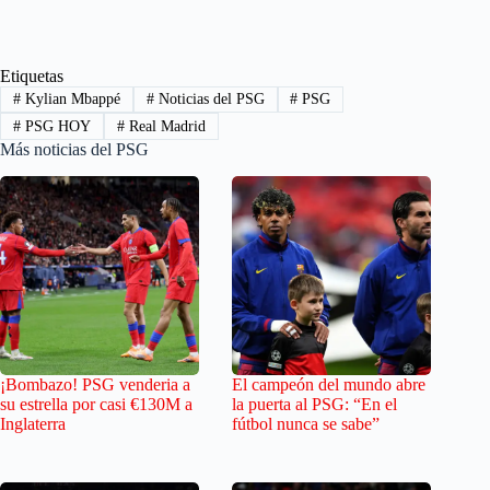
Etiquetas
#
Kylian Mbappé
#
Noticias del PSG
#
PSG
#
PSG HOY
#
Real Madrid
Más noticias del PSG
¡Bombazo! PSG venderia a
El campeón del mundo abre
su estrella por casi €130M a
la puerta al PSG: “En el
Inglaterra
fútbol nunca se sabe”