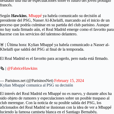
desatado una ola de especulaciones sobre el futuro del joven prodigio
francés.
Según
Hawkins
,
Mbappé
ya habría comunicado su decisión al
presidente del PSG, Nasser Al-Khelaïfi, marcando así el inicio de un
proceso que podría culminar en su partida del club parisino. Aunque
no hay nada firmado aún, el Real Madrid emerge como el favorito para
hacerse con los servicios del talentoso delantero.
🚨 | Última hora: Kylian Mbappé ya habría comunicado a Nasser al-
Khelaïfi que saldrá del PSG al final de la temporada.
El Real Madrid es el favorito para acogerlo, pero nada está firmado.
🗞️ |
@FabriceHawkins
— Parisinos.net (@ParisinosNet)
February 15, 2024
Kylian Mbappé comunica al PSG su decisión
El interés del Real Madrid en Mbappé no es nuevo, y durante años ha
sido objeto de rumores y especulaciones sobre un posible traspaso al
club merengue. Con la noticia de su posible salida del PSG, los
aficionados del Real Madrid se ilusionan con la idea de ver a Mbappé
luciendo la famosa camiseta blanca en el Santiago Bernabéu.