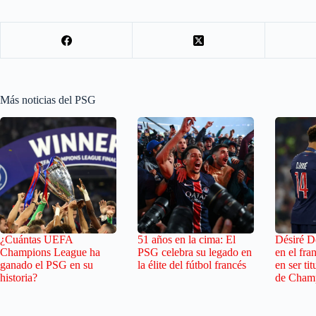
Más noticias del PSG
¿Cuántas UEFA
51 años en la cima: El
Désiré D
Champions League ha
PSG celebra su legado en
en el fra
ganado el PSG en su
la élite del fútbol francés
en ser tit
historia?
de Cham