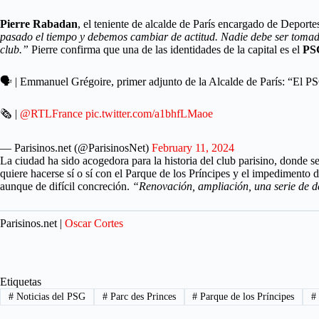
Pierre Rabadan
, el teniente de alcalde de París encargado de Deporte
pasado el tiempo y debemos cambiar de actitud. Nadie debe ser tomado
club.”
Pierre confirma que una de las identidades de la capital es el
PS
🗣️ | Emmanuel Grégoire, primer adjunto de la Alcalde de París: “El P
🗞️ |
@RTLFrance
pic.twitter.com/a1bhfLMaoe
— Parisinos.net (@ParisinosNet)
February 11, 2024
La ciudad ha sido acogedora para la historia del club parisino, donde 
quiere hacerse sí o sí con el Parque de los Príncipes y el impedimento
aunque de difícil concreción.
“Renovación, ampliación, una serie de de
Parisinos.net |
Oscar Cortes
Etiquetas
#
Noticias del PSG
#
Parc des Princes
#
Parque de los Príncipes
#