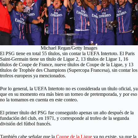
Michael Regan/Getty Images
El PSG tiene en total 55 títulos, sin contar la UEFA Intertoto. El Paris
Saint-Germain tiene un título de Ligue 2, 13 títulos de Ligue 1, 16
títulos de Coupe de France, nueve títulos de Coupe de la Ligue, y 13
títulos de Trophée des Champions (Supercopa Francesa), sin contar los
trofeos europeos ya mencionados.
Por lo general, la UEFA Intertoto no es considerada un título oficial, ya
que en su momento era más bien un torneo de pretemporada, y por eso
no la tomamos en cuenta en este conteo.
El primer título del PSG fue conseguido apenas un año después de la
fundación del club, en 1971, y corresponde al trofeo de la segunda
división del fútbol francés.
También cabe señalar que la
Coupe de la Ligue
ya no existe, ya que la