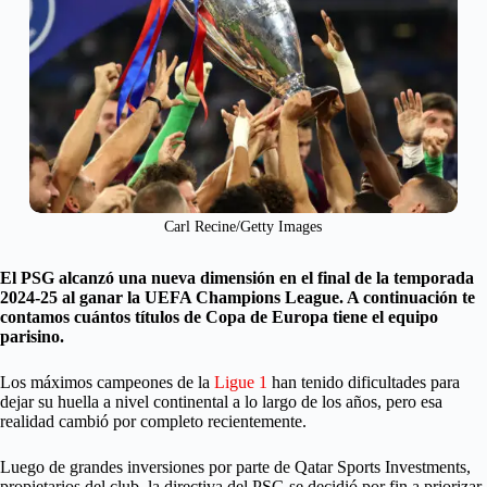
Carl Recine/Getty Images
El PSG alcanzó una nueva dimensión en el final de la temporada
2024-25 al ganar la UEFA Champions League. A continuación te
contamos cuántos títulos de Copa de Europa tiene el equipo
parisino.
Los máximos campeones de la
Ligue 1
han tenido dificultades para
dejar su huella a nivel continental a lo largo de los años, pero esa
realidad cambió por completo recientemente.
Luego de grandes inversiones por parte de Qatar Sports Investments,
propietarios del club, la directiva del PSG se decidió por fin a priorizar