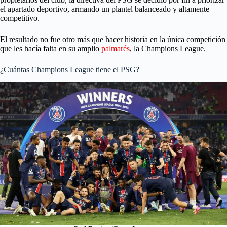
el apartado deportivo, armando un plantel balanceado y altamente
competitivo.
El resultado no fue otro más que hacer historia en la única competición
que les hacía falta en su amplio
palmarés
, la Champions League.
¿Cuántas Champions League tiene el PSG?