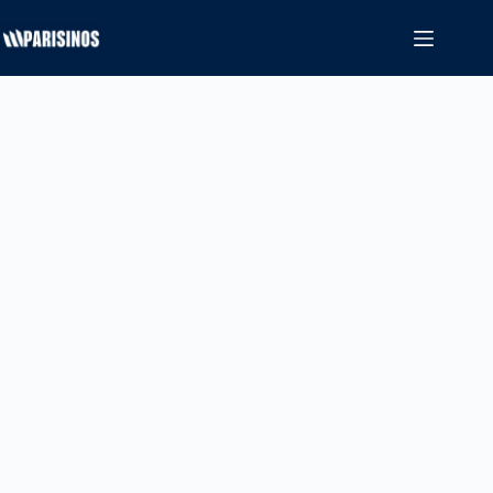
Saltar
al
contenido