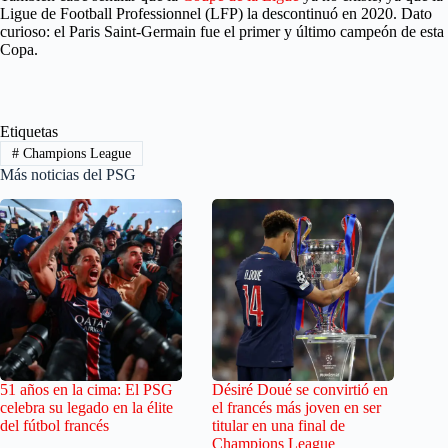
Ligue de Football Professionnel (LFP) la descontinuó en 2020. Dato
curioso: el Paris Saint-Germain fue el primer y último campeón de esta
Copa.
Etiquetas
#
Champions League
Más noticias del PSG
51 años en la cima: El PSG
Désiré Doué se convirtió en
celebra su legado en la élite
el francés más joven en ser
del fútbol francés
titular en una final de
Champions League