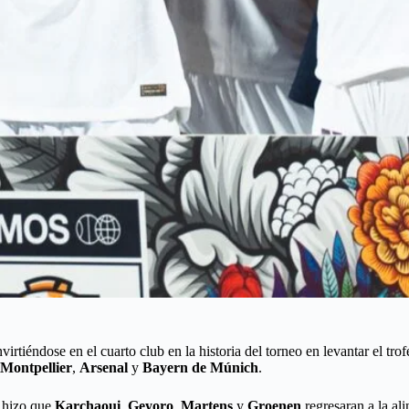
virtiéndose en el cuarto club en la historia del torneo en levantar el trof
Montpellier
,
Arsenal
y
Bayern de Múnich
.
hizo que
Karchaoui
,
Geyoro
,
Martens
y
Groenen
regresaran a la alin