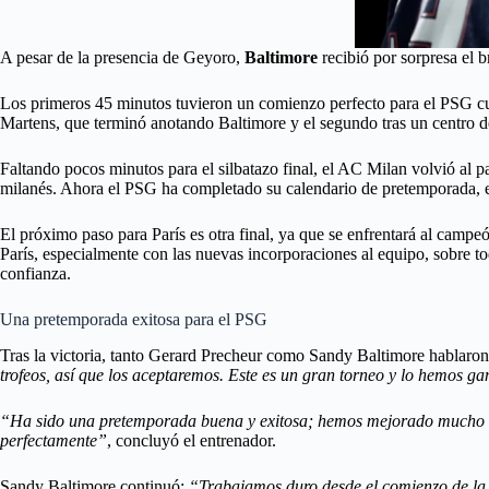
A pesar de la presencia de Geyoro,
Baltimore
recibió por sorpresa el b
Los primeros 45 minutos tuvieron un comienzo perfecto para el PSG cuan
Martens, que terminó anotando Baltimore y el segundo tras un centro 
Faltando pocos minutos para el silbatazo final, el AC Milan volvió al p
milanés. Ahora el PSG ha completado su calendario de pretemporada, en 
El próximo paso para París es otra final, ya que se enfrentará al camp
París, especialmente con las nuevas incorporaciones al equipo, sobre t
confianza.
Una pretemporada exitosa para el PSG
Tras la victoria, tanto Gerard Precheur como Sandy Baltimore hablaron
trofeos, así que los aceptaremos. Este es un gran torneo y lo hemos g
“Ha sido una pretemporada buena y exitosa; hemos mejorado mucho d
perfectamente”
, concluyó el entrenador.
Sandy Baltimore continuó:
“Trabajamos duro desde el comienzo de la p