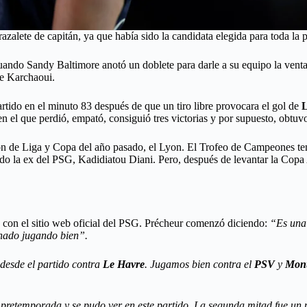
razalete de capitán, ya que había sido la candidata elegida para toda la
do Sandy Baltimore anotó un doblete para darle a su equipo la ventaja 
de Karchaoui.
artido en el minuto 83 después de que un tiro libre provocara el gol de
L
el que perdió, empató, consiguió tres victorias y por supuesto, obtuvo
eón de Liga y Copa del año pasado, el Lyon. El Trofeo de Campeones tend
odo la ex del PSG, Kadidiatou Diani. Pero, después de levantar la Copa
 con el sitio web oficial del PSG. Précheur comenzó diciendo:
“Es una 
anado jugando bien”.
esde el partido contra
Le Havre
. Jugamos bien contra el
PSV
y
Mont
retemporada y se pudo ver en este partido. La segunda mitad fue un po