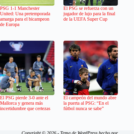
PSG 1-1 Manchester
El PSG se refuerza con un
United: Una pretemporada
jugador de lujo para la final
amarga para el bicampeon
de la UEFA Super Cup
de Europa
El PSG pierde 3-0 ante el
El campeón del mundo abre
Mallorca y genera más
la puerta al PSG: “En el
incertidumbre que certezas
fútbol nunca se sabe”
Copyright © 2026 - Tema de WordPress hecho por