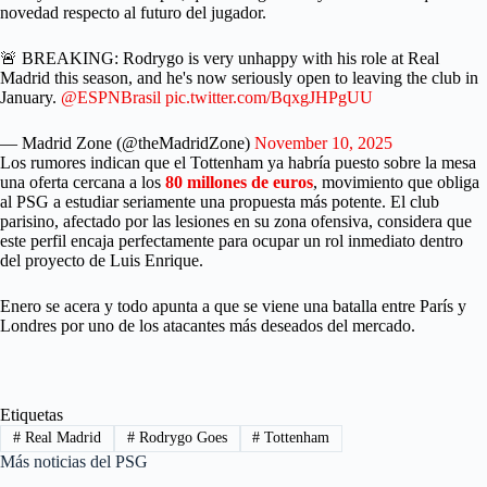
novedad respecto al futuro del jugador.
🚨 BREAKING: Rodrygo is very unhappy with his role at Real
Madrid this season, and he's now seriously open to leaving the club in
January.
@ESPNBrasil
pic.twitter.com/BqxgJHPgUU
— Madrid Zone (@theMadridZone)
November 10, 2025
Los rumores indican que el Tottenham ya habría puesto sobre la mesa
una oferta cercana a los
80 millones de euros
, movimiento que obliga
al PSG a estudiar seriamente una propuesta más potente. El club
parisino, afectado por las lesiones en su zona ofensiva, considera que
este perfil encaja perfectamente para ocupar un rol inmediato dentro
del proyecto de Luis Enrique.
Enero se acera y todo apunta a que se viene una batalla entre París y
Londres por uno de los atacantes más deseados del mercado.
Etiquetas
#
Real Madrid
#
Rodrygo Goes
#
Tottenham
Más noticias del PSG