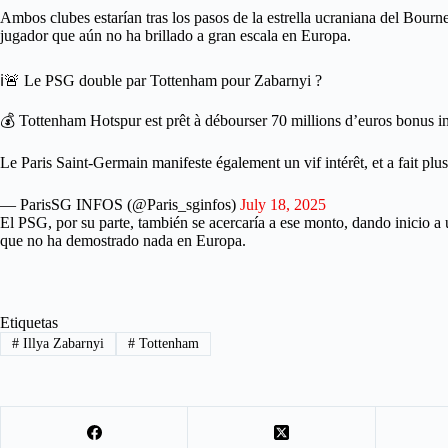
Ambos clubes estarían tras los pasos de la estrella ucraniana del Bour
jugador que aún no ha brillado a gran escala en Europa.
ℹ️🚨 Le PSG double par Tottenham pour Zabarnyi ?
💰 Tottenham Hotspur est prêt à débourser 70 millions d’euros bonus 
Le Paris Saint-Germain manifeste également un vif intérêt, et a fait pl
— ParisSG INFOS (@Paris_sginfos)
July 18, 2025
El PSG, por su parte, también se acercaría a ese monto, dando inicio a
que no ha demostrado nada en Europa.
Etiquetas
#
Illya Zabarnyi
#
Tottenham