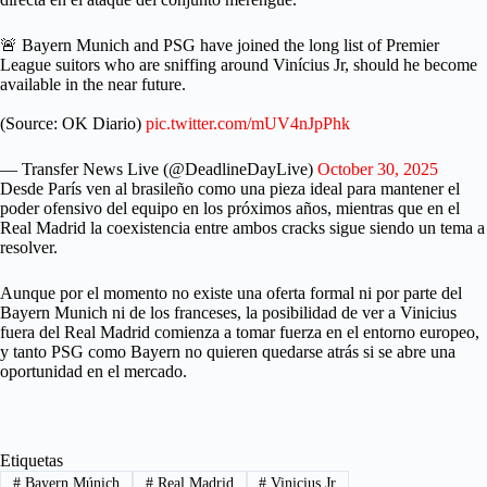
🚨 Bayern Munich and PSG have joined the long list of Premier
League suitors who are sniffing around Vinícius Jr, should he become
available in the near future.
(Source: OK Diario)
pic.twitter.com/mUV4nJpPhk
— Transfer News Live (@DeadlineDayLive)
October 30, 2025
Desde París ven al brasileño como una pieza ideal para mantener el
poder ofensivo del equipo en los próximos años, mientras que en el
Real Madrid la coexistencia entre ambos cracks sigue siendo un tema a
resolver.
Aunque por el momento no existe una oferta formal ni por parte del
Bayern Munich ni de los franceses, la posibilidad de ver a Vinicius
fuera del Real Madrid comienza a tomar fuerza en el entorno europeo,
y tanto PSG como Bayern no quieren quedarse atrás si se abre una
oportunidad en el mercado.
Etiquetas
#
Bayern Múnich
#
Real Madrid
#
Vinicius Jr