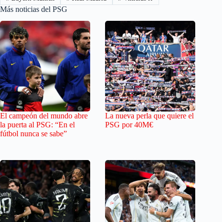
Más noticias del PSG
El campeón del mundo abre
La nueva perla que quiere el
la puerta al PSG: “En el
PSG por 40M€
fútbol nunca se sabe”