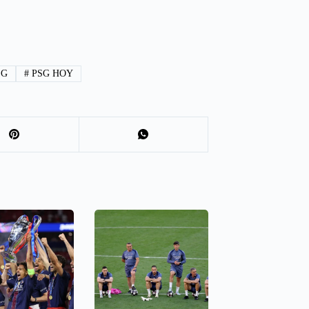
SG
#
PSG HOY