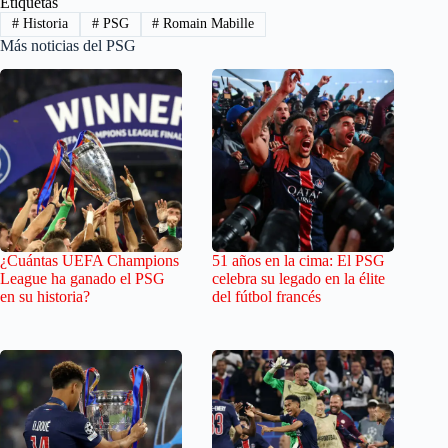
Etiquetas
#
Historia
#
PSG
#
Romain Mabille
Más noticias del PSG
¿Cuántas UEFA Champions
51 años en la cima: El PSG
League ha ganado el PSG
celebra su legado en la élite
en su historia?
del fútbol francés