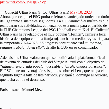
pic.twitter.com/ZTwHjE7hVp
— Collectif Ultras Paris (@Co_Ultras_Paris)
May 10, 2023
Ahora, parece que el PSG podrá celebrar su anticipado undécimo título
de liga frente a sus fieles seguidores. La CUP anunció el miércoles que
reanudarán sus actividades, comenzando esta noche para el partido de
la EHF Champions League del PSG Handball contra Kiel. El Collectif
Ultras Paris ha revelado que el muy popular ‘Hechter’, camiseta local
histórica del equipo con una franja roja ancha en medio, regresaría para
la temporada 2024-2025.
“Su regreso permanente está en marcha,
estamos trabajando en ello”
, detalló la CUP en su comunicado.
Además, los Ultras valoraron que se modificaría la plataforma oficial
de reventa de entradas del club del Virage Auteuil con el objetivo de
“afianzar una grada popular, accesible a los aficionados parisinos”
.
El PSG tiene una ventaja de seis puntos sobre el Lens, que ocupa el
segundo lugar, a falta de tres partidos, y viajará el domingo al Auxerre,
que lucha contra el descenso.
Parisinos.net | Manuel Meza