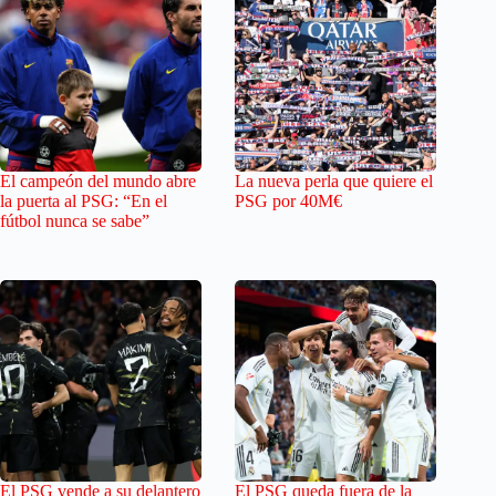
El campeón del mundo abre
La nueva perla que quiere el
la puerta al PSG: “En el
PSG por 40M€
fútbol nunca se sabe”
El PSG vende a su delantero
El PSG queda fuera de la