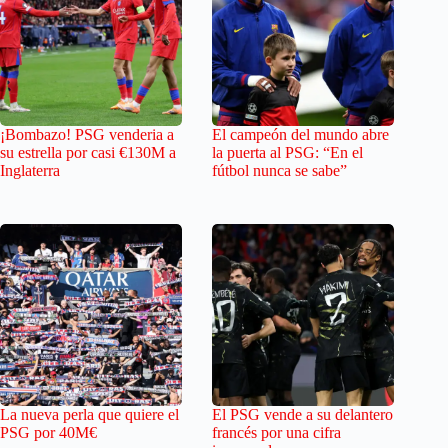
¡Bombazo! PSG venderia a
El campeón del mundo abre
su estrella por casi €130M a
la puerta al PSG: “En el
Inglaterra
fútbol nunca se sabe”
La nueva perla que quiere el
El PSG vende a su delantero
PSG por 40M€
francés por una cifra