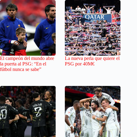
El campeón del mundo abre
La nueva perla que quiere el
la puerta al PSG: “En el
PSG por 40M€
fútbol nunca se sabe”