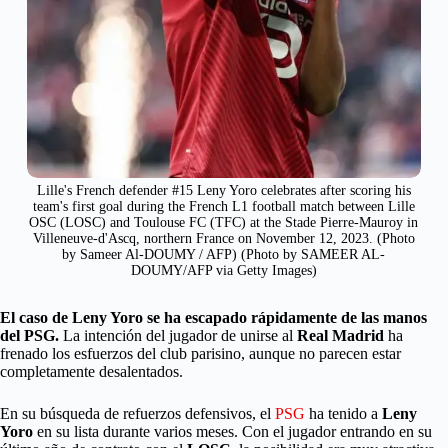
Lille's French defender #15 Leny Yoro celebrates after scoring his
team's first goal during the French L1 football match between Lille
OSC (LOSC) and Toulouse FC (TFC) at the Stade Pierre-Mauroy in
Villeneuve-d'Ascq, northern France on November 12, 2023. (Photo
by Sameer Al-DOUMY / AFP) (Photo by SAMEER AL-
DOUMY/AFP via Getty Images)
El caso de Leny Yoro se ha escapado rápidamente de las manos
del PSG.
La intención del jugador de unirse al
Real Madrid
ha
frenado los esfuerzos del club parisino, aunque no parecen estar
completamente desalentados.
En su búsqueda de refuerzos defensivos, el
PSG
ha tenido a
Leny
Yoro
en su lista durante varios meses. Con el jugador entrando en su