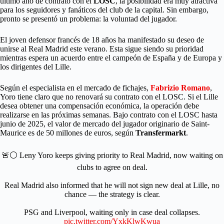
último año de contrato con el
LOSC
, la posibilidad era muy atractiva
para los seguidores y fanáticos del club de la capital. Sin embargo,
pronto se presentó un problema: la voluntad del jugador.
El joven defensor francés de 18 años ha manifestado su deseo de
unirse al Real Madrid este verano. Esta sigue siendo su prioridad
mientras espera un acuerdo entre el campeón de España y de Europa y
los dirigentes del Lille.
Según el especialista en el mercado de fichajes,
Fabrizio
Romano
,
Yoro tiene claro que no renovará su contrato con el LOSC. Si el Lille
desea obtener una compensación económica, la operación debe
realizarse en las próximas semanas. Bajo contrato con el LOSC hasta
junio de 2025, el valor de mercado del jugador originario de Saint-
Maurice es de 50 millones de euros, según
Transfermarkt
.
🚨⚪️ Leny Yoro keeps giving priority to Real Madrid, now waiting on
clubs to agree on deal.
Real Madrid also informed that he will not sign new deal at Lille, no
chance — the strategy is clear.
PSG and Liverpool, waiting only in case deal collapses.
pic.twitter.com/YxkKlwKwua