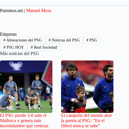
Parisinos.net |
Manuel Meza
Etiquetas
#
Alineaciones del PSG
#
Noticias del PSG
#
PSG
#
PSG HOY
#
Real Sociedad
Más noticias del PSG
El PSG pierde 3-0 ante el
El campeón del mundo abre
Mallorca y genera más
la puerta al PSG: “En el
incertidumbre que certezas
fútbol nunca se sabe”