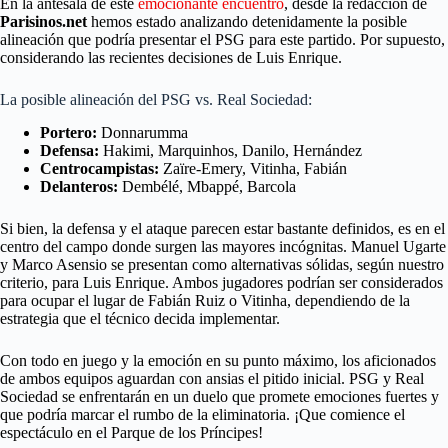
En la antesala de este
emocionante encuentro
, desde la redacción de
Parisinos.net
hemos estado analizando detenidamente la posible
alineación que podría presentar el PSG para este partido. Por supuesto,
considerando las recientes decisiones de Luis Enrique.
La posible alineación del PSG vs. Real Sociedad:
Portero:
Donnarumma
Defensa:
Hakimi, Marquinhos, Danilo, Hernández
Centrocampistas:
Zaïre-Emery, Vitinha, Fabián
Delanteros:
Dembélé, Mbappé, Barcola
Si bien, la defensa y el ataque parecen estar bastante definidos, es en el
centro del campo donde surgen las mayores incógnitas. Manuel Ugarte
y Marco Asensio se presentan como alternativas sólidas, según nuestro
criterio, para Luis Enrique. Ambos jugadores podrían ser considerados
para ocupar el lugar de Fabián Ruiz o Vitinha, dependiendo de la
estrategia que el técnico decida implementar.
Con todo en juego y la emoción en su punto máximo, los aficionados
de ambos equipos aguardan con ansias el pitido inicial. PSG y Real
Sociedad se enfrentarán en un duelo que promete emociones fuertes y
que podría marcar el rumbo de la eliminatoria. ¡Que comience el
espectáculo en el Parque de los Príncipes!