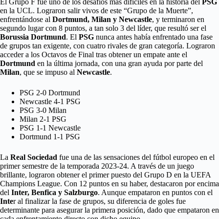
El Grupo F fue uno de los desafíos más difíciles en la historia del
PSG
en la UCL. Lograron salir vivos de este “Grupo de la Muerte”,
enfrentándose al
Dortmund, Milan y Newcastle
, y terminaron en
segundo lugar con 8 puntos, a tan solo 3 del líder, que resultó ser el
Borussia Dortmund
. El
PSG
nunca antes había enfrentado una fase
de grupos tan exigente, con cuatro rivales de gran categoría. Lograron
acceder a los Octavos de Final tras obtener un empate ante el
Dortmund
en la última jornada, con una gran ayuda por parte del
Milan
, que se impuso al
Newcastle
.
PSG 2-0 Dortmund
Newcastle 4-1 PSG
PSG 3-0 Milan
Milan 2-1 PSG
PSG 1-1 Newcastle
Dortmund 1-1 PSG
La
Real Sociedad
fue una de las sensaciones del fútbol europeo en el
primer semestre de la temporada 2023-24. A través de un juego
brillante, lograron obtener el primer puesto del Grupo D en la UEFA
Champions League. Con 12 puntos en su haber, destacaron por encima
del
Inter, Benfica y Salzburgo
. Aunque empataron en puntos con el
Inte
r al finalizar la fase de grupos, su diferencia de goles fue
determinante para asegurar la primera posición, dado que empataron en
cada enfrentamiento directo con dicho equipo.