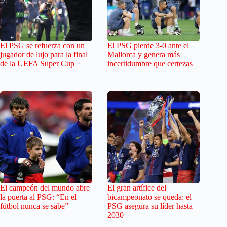
El PSG se refuerza con un
El PSG pierde 3-0 ante el
jugador de lujo para la final
Mallorca y genera más
de la UEFA Super Cup
incertidumbre que certezas
El campeón del mundo abre
El gran artífice del
la puerta al PSG: “En el
bicampeonato se queda: el
fútbol nunca se sabe”
PSG asegura su líder hasta
2030