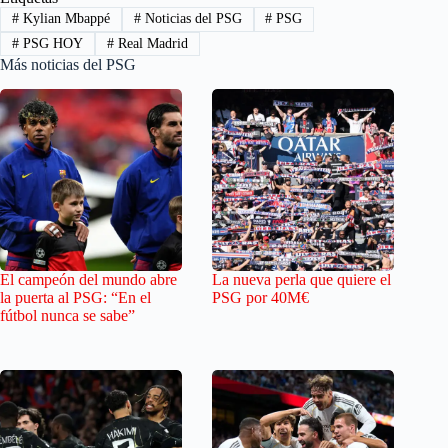
#
Kylian Mbappé
#
Noticias del PSG
#
PSG
#
PSG HOY
#
Real Madrid
Más noticias del PSG
El campeón del mundo abre
La nueva perla que quiere el
la puerta al PSG: “En el
PSG por 40M€
fútbol nunca se sabe”