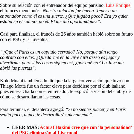
Sobre su relación con el entrenador del equipo parisino,
Luis Enrique
,
el francés mencionó:
“Nuestra relación fue buena. Tener a un
entrenador como él es una suerte. ¿Que jugaba poco? Era yo quien
estaba en el campo, no él. Él me dió oportunidades”.
Casi para finalizar, el francés de 26 años también habló sobre su futuro
con el PSG y la Juventus.
“¿Que el París es un capitulo cerrado? No, porque aún tengo
contrato con ellos. ¿Quedarme en la Juve? Mi deseo es jugar y
divertirme, pero si las cosas siguen así, ¿por qué no? La Juve me
abrió las puertas”.
Kolo Muani también admitió que la larga conversación que tuvo con
Thiago Motta fue un factor clave para decidirse por el club italiano,
pues en esa charla con el entrenador, le explicó la visión del club y de
cómo se desarrollarían las cosas.
Para terminar, el delantero agregó:
“Si no sientes placer, y en París
sentía poco, nunca te desarrollarás plenamente”.
LEER MÁS:
Achraf Hakimi cree que con ‘la personalidad’
del PSG eliminarán al Liverpool