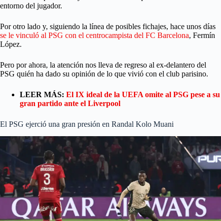
entorno del jugador.
Por otro lado y, siguiendo la línea de posibles fichajes, hace unos días
se le vinculó al PSG con el centrocampista del FC Barcelona
, Fermín
López.
Pero por ahora, la atención nos lleva de regreso al ex-delantero del
PSG quién ha dado su opinión de lo que vivió con el club parisino.
LEER MÁS:
El IX ideal de la UEFA omite al PSG pese a su
gran partido ante el Liverpool
El PSG ejerció una gran presión en Randal Kolo Muani