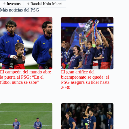
#
Juventus
#
Randal Kolo Muani
Más noticias del PSG
El campeón del mundo abre
El gran artífice del
la puerta al PSG: “En el
bicampeonato se queda: el
fútbol nunca se sabe”
PSG asegura su líder hasta
2030