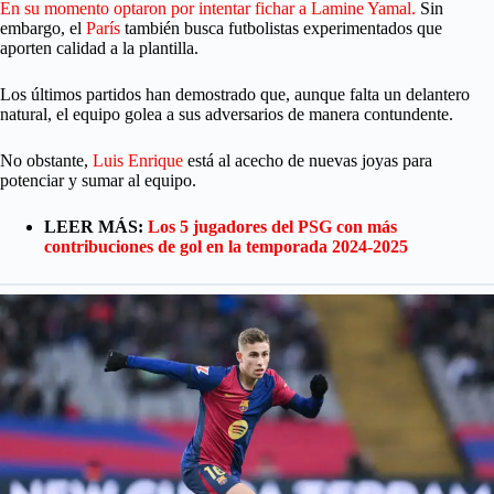
En su momento optaron por intentar fichar a Lamine Yamal.
Sin
embargo, el
París
también busca futbolistas experimentados que
aporten calidad a la plantilla.
Los últimos partidos han demostrado que, aunque falta un delantero
natural, el equipo golea a sus adversarios de manera contundente.
No obstante,
Luis Enrique
está al acecho de nuevas joyas para
potenciar y sumar al equipo.
LEER MÁS:
Los 5 jugadores del PSG con más
contribuciones de gol en la temporada 2024-2025