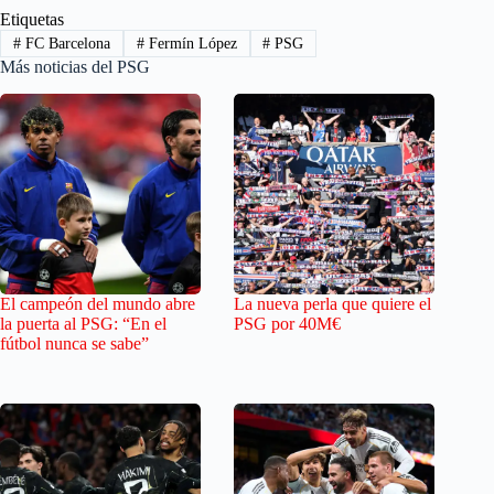
Etiquetas
#
FC Barcelona
#
Fermín López
#
PSG
Más noticias del PSG
El campeón del mundo abre
La nueva perla que quiere el
la puerta al PSG: “En el
PSG por 40M€
fútbol nunca se sabe”