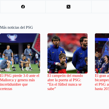
Más noticias del PSG
El PSG pierde 3-0 ante el
El campeón del mundo
El gran ar
Mallorca y genera más
abre la puerta al PSG:
bicampeo
incertidumbre que
“En el fútbol nunca se
el PSG as
certezas
sabe”
hasta 20