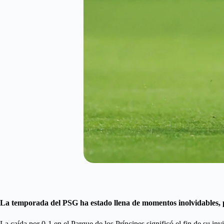
La temporada del PSG ha estado llena de momentos inolvidables, p
La caída por 0-1 en el Parque de los Príncipes significó el fin de su i