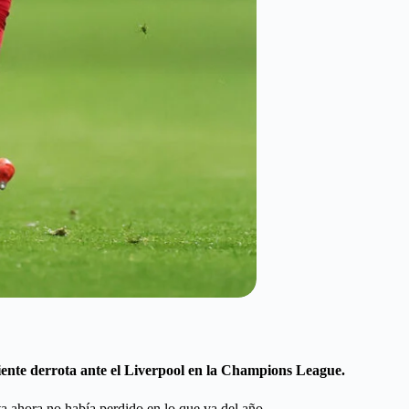
iente derrota ante el Liverpool en la Champions League.
ta ahora no había perdido en lo que va del año.