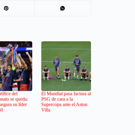
tífice del
El Mundial pasa factura al
nato se queda:
PSG de cara a la
egura su líder
Supercopa ante el Aston
30
Villa