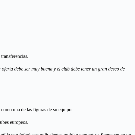
transferencias.
 la oferta debe ser muy buena y el club debe tener un gran deseo de
e como una de las figuras de su equipo.
clubes europeos.
ntilla con futbolistas polivalentes podrían convertir a Spertsyan en un