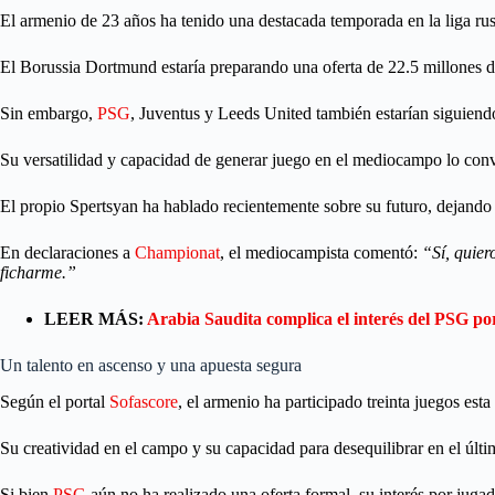
El armenio de 23 años ha tenido una destacada temporada en la liga rusa
El Borussia Dortmund estaría preparando una oferta de 22.5 millones de
Sin embargo,
PSG
, Juventus y Leeds United también estarían siguiendo
Su versatilidad y capacidad de generar juego en el mediocampo lo convie
El propio Spertsyan ha hablado recientemente sobre su futuro, dejando 
En declaraciones a
Championat
, el mediocampista comentó:
“Sí, quier
ficharme.”
LEER MÁS:
Arabia Saudita complica el interés del PSG por
Un talento en ascenso y una apuesta segura
Según el portal
Sofascore
, el armenio ha participado treinta juegos est
Su creatividad en el campo y su capacidad para desequilibrar en el últi
Si bien
PSG
aún no ha realizado una oferta formal, su interés por jugad