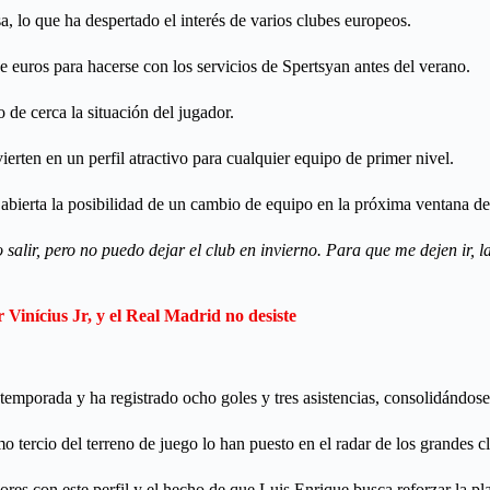
, lo que ha despertado el interés de varios clubes europeos.
 euros para hacerse con los servicios de Spertsyan antes del verano.
 de cerca la situación del jugador.
rten en un perfil atractivo para cualquier equipo de primer nivel.
abierta la posibilidad de un cambio de equipo en la próxima ventana de 
o salir, pero no puedo dejar el club en invierno. Para que me dejen ir,
 Vinícius Jr, y el Real Madrid no desiste
a temporada y ha registrado ocho goles y tres asistencias, consolidándos
mo tercio del terreno de juego lo han puesto en el radar de los grandes 
ores con este perfil y el hecho de que Luis Enrique busca reforzar la pla