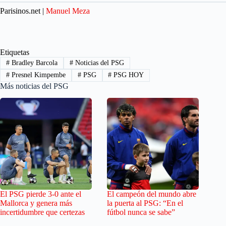
Parisinos.net |
Manuel Meza
Etiquetas
#
Bradley Barcola
#
Noticias del PSG
#
Presnel Kimpembe
#
PSG
#
PSG HOY
Más noticias del PSG
El PSG pierde 3-0 ante el
El campeón del mundo abre
Mallorca y genera más
la puerta al PSG: “En el
incertidumbre que certezas
fútbol nunca se sabe”