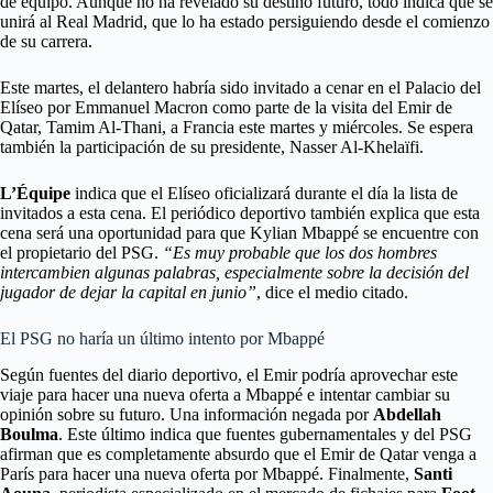
de equipo. Aunque no ha revelado su destino futuro, todo indica que se
unirá al Real Madrid, que lo ha estado persiguiendo desde el comienzo
de su carrera.
Este martes, el delantero habría sido invitado a cenar en el Palacio del
Elíseo por Emmanuel Macron como parte de la visita del Emir de
Qatar, Tamim Al-Thani, a Francia este martes y miércoles. Se espera
también la participación de su presidente, Nasser Al-Khelaïfi.
L’Équipe
indica que el Elíseo oficializará durante el día la lista de
invitados a esta cena. El periódico deportivo también explica que esta
cena será una oportunidad para que Kylian Mbappé se encuentre con
el propietario del PSG.
“Es muy probable que los dos hombres
intercambien algunas palabras, especialmente sobre la decisión del
jugador de dejar la capital en junio”
, dice el medio citado.
El PSG no haría un último intento por Mbappé
Según fuentes del diario deportivo, el Emir podría aprovechar este
viaje para hacer una nueva oferta a Mbappé e intentar cambiar su
opinión sobre su futuro. Una información negada por
Abdellah
Boulma
. Este último indica que fuentes gubernamentales y del PSG
afirman que es completamente absurdo que el Emir de Qatar venga a
París para hacer una nueva oferta por Mbappé. Finalmente,
Santi