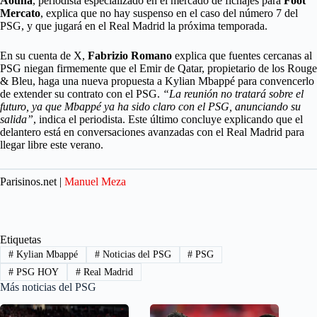
Aouna
, periodista especializado en el mercado de fichajes para
Foot
Mercato
, explica que no hay suspenso en el caso del número 7 del
PSG, y que jugará en el Real Madrid la próxima temporada.
En su cuenta de X,
Fabrizio Romano
explica que fuentes cercanas al
PSG niegan firmemente que el Emir de Qatar, propietario de los Rouge
& Bleu, haga una nueva propuesta a Kylian Mbappé para convencerlo
de extender su contrato con el PSG.
“La reunión no tratará sobre el
futuro, ya que Mbappé ya ha sido claro con el PSG, anunciando su
salida”
, indica el periodista. Este último concluye explicando que el
delantero está en conversaciones avanzadas con el Real Madrid para
llegar libre este verano.
Parisinos.net |
Manuel Meza
Etiquetas
#
Kylian Mbappé
#
Noticias del PSG
#
PSG
#
PSG HOY
#
Real Madrid
Más noticias del PSG