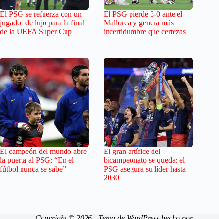
El PSG se refuerza con un
El PSG pierde 3-0 ante el
jugador de lujo para la final
Mallorca y genera más
de la UEFA Super Cup
incertidumbre que certezas
El campeón del mundo abre
El gran artífice del
la puerta al PSG: “En el
bicampeonato se queda: el
fútbol nunca se sabe”
PSG asegura su líder hasta
2030
Copyright © 2026 - Tema de WordPress hecho por