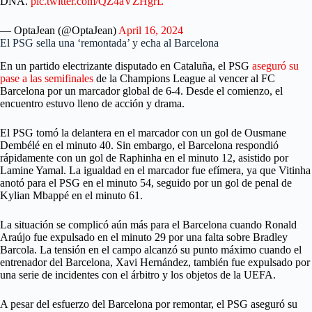
DNA.
pic.twitter.com/QZ4aVZHgrL
— OptaJean (@OptaJean)
April 16, 2024
El PSG sella una ‘remontada’ y echa al Barcelona
En un partido electrizante disputado en Cataluña, el PSG
aseguró su
pase a las semifinales
de la Champions League al vencer al FC
Barcelona por un marcador global de 6-4. Desde el comienzo, el
encuentro estuvo lleno de acción y drama.
El PSG tomó la delantera en el marcador con un gol de Ousmane
Dembélé en el minuto 40. Sin embargo, el Barcelona respondió
rápidamente con un gol de Raphinha en el minuto 12, asistido por
Lamine Yamal. La igualdad en el marcador fue efímera, ya que Vitinha
anotó para el PSG en el minuto 54, seguido por un gol de penal de
Kylian Mbappé en el minuto 61.
La situación se complicó aún más para el Barcelona cuando Ronald
Araújo fue expulsado en el minuto 29 por una falta sobre Bradley
Barcola. La tensión en el campo alcanzó su punto máximo cuando el
entrenador del Barcelona, Xavi Hernández, también fue expulsado por
una serie de incidentes con el árbitro y los objetos de la UEFA.
A pesar del esfuerzo del Barcelona por remontar, el PSG aseguró su