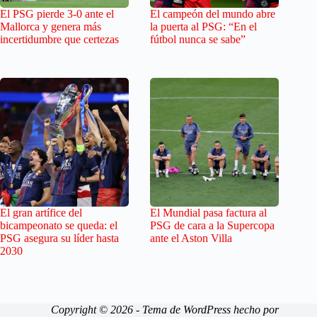
El PSG pierde 3-0 ante el
El campeón del mundo abre
Mallorca y genera más
la puerta al PSG: “En el
incertidumbre que certezas
fútbol nunca se sabe”
El gran artífice del
El Mundial pasa factura al
bicampeonato se queda: el
PSG de cara a la Supercopa
PSG asegura su líder hasta
ante el Aston Villa
2030
Copyright © 2026 - Tema de WordPress hecho por