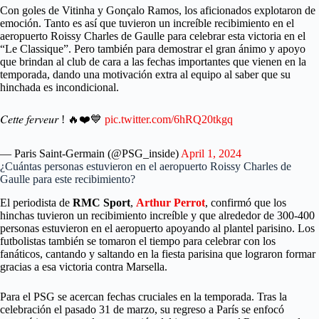
Con goles de Vitinha y Gonçalo Ramos, los aficionados explotaron de
emoción. Tanto es así que tuvieron un increíble recibimiento en el
aeropuerto Roissy Charles de Gaulle para celebrar esta victoria en el
“Le Classique”. Pero también para demostrar el gran ánimo y apoyo
que brindan al club de cara a las fechas importantes que vienen en la
temporada, dando una motivación extra al equipo al saber que su
hinchada es incondicional.
𝐶𝑒𝑡𝑡𝑒 𝑓𝑒𝑟𝑣𝑒𝑢𝑟 ! 🔥❤️💙
pic.twitter.com/6hRQ20tkgq
— Paris Saint-Germain (@PSG_inside)
April 1, 2024
¿Cuántas personas estuvieron en el aeropuerto Roissy Charles de
Gaulle para este recibimiento?
El periodista de
RMC Sport
,
Arthur Perrot
, confirmó que los
hinchas tuvieron un recibimiento increíble y que alrededor de 300-400
personas estuvieron en el aeropuerto apoyando al plantel parisino. Los
futbolistas también se tomaron el tiempo para celebrar con los
fanáticos, cantando y saltando en la fiesta parisina que lograron formar
gracias a esa victoria contra Marsella.
Para el PSG se acercan fechas cruciales en la temporada. Tras la
celebración el pasado 31 de marzo, su regreso a París se enfocó