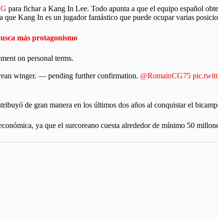
PSG
para fichar a Kang In Lee. Todo apunta a que el equipo español obte
 que Kang In es un jugador fantástico que puede ocupar varias posicion
 busca más protagonismo
ment on personal terms.
rean winger. — pending further confirmation.
@RomainCG75
pic.twi
ontribuyó de gran manera en los últimos dos años al conquistar el bica
conómica, ya que el surcoreano cuesta alrededor de mínimo 50 millones