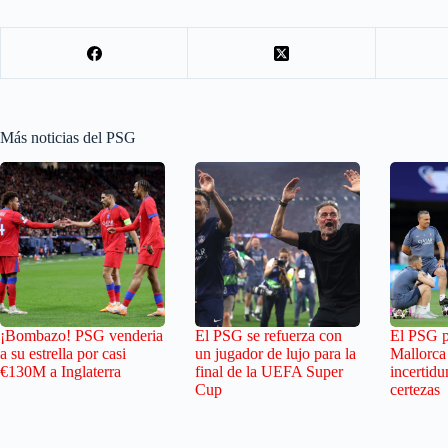
Más noticias del PSG
¡Bombazo! PSG venderia
El PSG se refuerza con
El PSG pi
a su estrella por casi
un jugador de lujo para la
Mallorca
€130M a Inglaterra
final de la UEFA Super
incertid
Cup
certezas