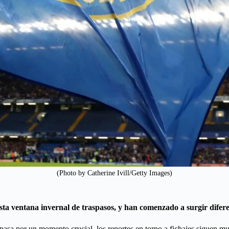
(Photo by Catherine Ivill/Getty Images)
a ventana invernal de traspasos, y han comenzado a surgir diferent
asa por un momento crucial, los reportes en torno a fichajes siguen mu