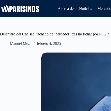
Saltar
al
Acerca de
Noticias
Mercado 
contenido
Delantero del Chelsea, tachado de ‘perdedor’ tras no fichar por PSG n
Manuel Meza
febrero 4, 2025