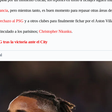
ancia
, pero mientras tanto, es buen momento para repasar otras áreas de 
rechazo al PSG
y a otros clubes para finalmente fichar por el Aston Vill
vinculado a los parisinos;
Christopher Nkunku
.
ras la victoria ante el City
al