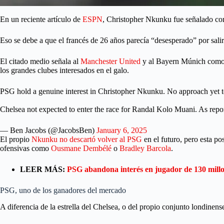
En un reciente artículo de
ESPN
, Christopher Nkunku fue señalado com
Eso se debe a que el francés de 26 años parecía “desesperado” por salir 
El citado medio señala al
Manchester United
y al Bayern Múnich como 
los grandes clubes interesados en el galo.
PSG hold a genuine interest in Christopher Nkunku. No approach yet 
Chelsea not expected to enter the race for Randal Kolo Muani. As rep
— Ben Jacobs (@JacobsBen)
January 6, 2025
El propio
Nkunku no descartó volver al PSG
en el futuro, pero esta po
ofensivas como
Ousmane Dembélé
o
Bradley Barcola
.
LEER MÁS:
PSG abandona interés en jugador de 130 millo
PSG, uno de los ganadores del mercado
A diferencia de la estrella del Chelsea, o del propio conjunto londin