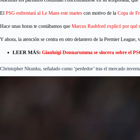
El
PSG enfrentará al Le Mans este martes
con motivo de la
Copa de Fr
Hace unas horas te contábamos que
Marcus Rashford explicó por qué 
Y ahora, la atención se centra en otro delantero de la Premier League, 
LEER MÁS:
Gianluigi Donnarumma se sincera sobre el PSG t
Christopher Nkunku, señalado como ‘perdedor’ tras el mercado invern