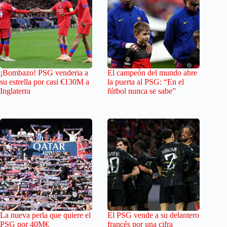
¡Bombazo! PSG venderia a
El campeón del mundo abre
su estrella por casi €130M a
la puerta al PSG: “En el
Inglaterra
fútbol nunca se sabe”
La nueva perla que quiere el
El PSG vende a su delantero
PSG por 40M€
francés por una cifra