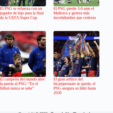
El PSG se refuerza con un
El PSG pierde 3-0 ante el
jugador de lujo para la final
Mallorca y genera más
de la UEFA Super Cup
incertidumbre que certezas
El campeón del mundo abre
El gran artífice del
la puerta al PSG: “En el
bicampeonato se queda: el
fútbol nunca se sabe”
PSG asegura su líder hasta
2030