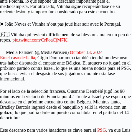
ante Polonia, lo que supone un descanso importante para el
mediocampista. Por otro lado, Vitinha sigue recuperándose de su
reciente lesión y tampoco fue considerado para este encuentro.
❌ João Neves et Vitinha n’ont pas joué hier soir avec le Portugal.
🇵🇹 Vitinha qui revient difficilement de sa blessure aura eu un peu de
repos.
pic.twitter.com/CrPoaCjM7K
— Media Parisien (@MediaParisien)
October 13, 2024
En el caso de Italia
, Gigio Donnarumma también tendrá un descanso
tras haber disputado el empate ante Bélgica. El arquero no jugará en el
próximo partido contra Israel, lo que es una buena noticia para el PSG,
que busca evitar el desgaste de sus jugadores durante esta fase
internacional.
Por el lado de la selección francesa, Ousmane Dembélé jugó los 90
minutos en la victoria de Francia por 4-1 frente a Israel y se espera que
descanse en el próximo encuentro contra Bélgica. Mientras tanto,
Bradley Barcola ingresó desde el banquillo y selló la victoria con un
golazo, lo que podría darle un puesto como titular en el partido del 14
de octubre.
Este descanso para varios jugadores es clave para el
PSG
, ya que Luis