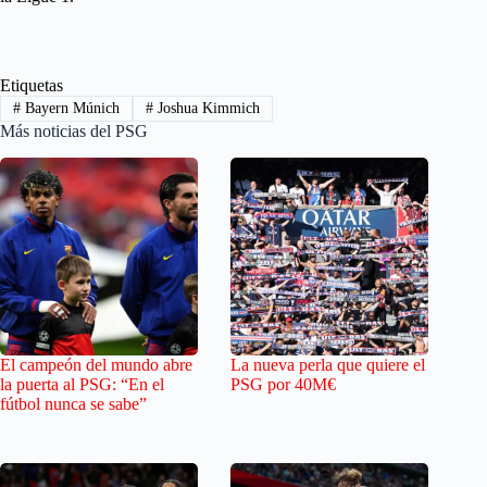
Etiquetas
#
Bayern Múnich
#
Joshua Kimmich
Más noticias del PSG
El campeón del mundo abre
La nueva perla que quiere el
la puerta al PSG: “En el
PSG por 40M€
fútbol nunca se sabe”