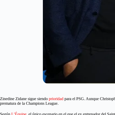
Zinedine Zidane sigue siendo
prioridad
para el PSG. Aunque Christophe 
prematura de la Champions League.
Según
L’Équipe
, el único escenario en el que el ex entrenador del Sain