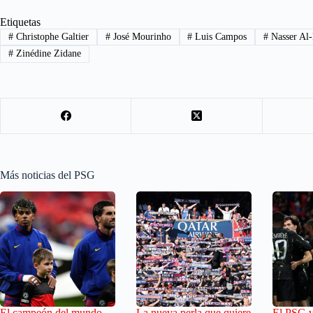
Etiquetas
#
Christophe Galtier
#
José Mourinho
#
Luis Campos
#
Nasser Al-
#
Zinédine Zidane
Más noticias del PSG
El campeón del mundo
La nueva perla que quiere
El PSG v