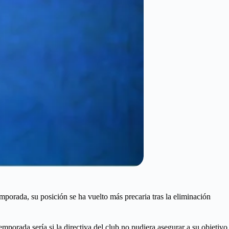
mporada, su posición se ha vuelto más precaria tras la eliminación
emporada sería si la directiva del club no pudiera asegurar a su objetivo