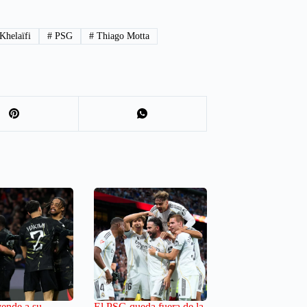
Khelaïfi
#
PSG
#
Thiago Motta
ende a su
El PSG queda fuera de la