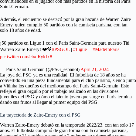
convirtiéndose en el jugador con más partidos en la historia del Paris
Saint-Germain.
Además, el encuentro se destacó por la gran hazaña de Warren Zaire-
Emery, quien cumplió 50 partidos con la camiseta parisina, con tan
solo 18 años de edad.
¡50 partidos en Ligue 1 con el Paris Saint-Germain para nuestro Titi
Warren Zaire-Emery! ❤️💙
#PSGOL
|
#Ligue1
|
#MadeInParis
pic.twitter.com/etxqRykJx8
— Paris Saint-Germain (@PSG_espanol)
April 21, 2024
La joya del PSG ya es una realidad. El futbolista de 18 años se ha
convertido en una pieza fundamental para el club parisino, siendo junto
a Vitinha los dueños del mediocampo del Paris Saint-Germain. Esto
refleja el gran orgullo por el trabajo realizado en las divisiones
juveniles del PSG y cómo el talento joven que surge en París termina
dando sus frutos al llegar al primer equipo del PSG.
La trayectoria de Zaire-Emery con el PSG
Warren Zaire-Emery debutó en la temporada 2022/23, con tan solo 17
años. El futbolista compitió de gran forma con la camiseta parisina,
disputando 31 partidos y anotando 2 goles en su primer año como