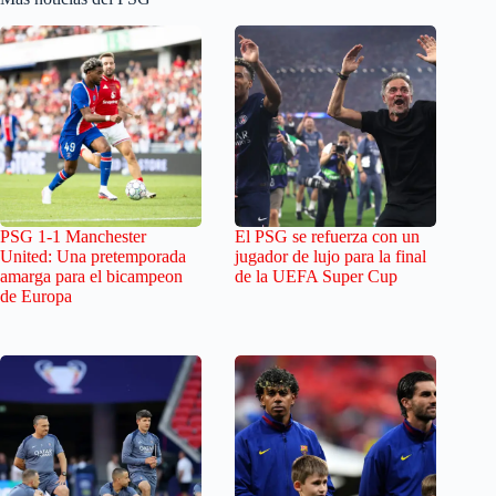
PSG 1-1 Manchester
El PSG se refuerza con un
United: Una pretemporada
jugador de lujo para la final
amarga para el bicampeon
de la UEFA Super Cup
de Europa