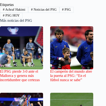
Etiquetas
#
Achraf Hakimi
#
Noticias del PSG
#
PSG
#
PSG HOY
Más noticias del PSG
El PSG pierde 3-0 ante el
El campeón del mundo abre
Mallorca y genera más
la puerta al PSG: “En el
incertidumbre que certezas
fútbol nunca se sabe”