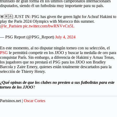
triunfado de gran forma en los últimos campeonatos internacionales
disputados, siendo él un futbolista muy importante para su país.
🚨🇲🇦| JUST IN: PSG has given the green light for Achraf Hakimi to
play the Paris 2024 Olympics with Morocco this summer.
@le_Parisien
pic.twitter.com/bwRNVvCn5L
— PSG Report (@PSG_Report)
July 4, 2024
En este momento, al no disputar ningún torneo con su selección, el
PSG
le permitirá competir en los JJOO y buscar la medalla de oro para
conquistar París. Sin embargo, a diferencia de Hakimi y Arnau Tenas,
los jugadores que no prestará el PSG para los JJOO son Bradley
Barcola y Zaire Emery, quienes están totalmente descartados para la
selección de Thierry Henry.
¿Qué opinas de que los clubes no presten a sus futbolistas para este
torneo de los JJOO
?
Parisinos.net |
Oscar Cortes