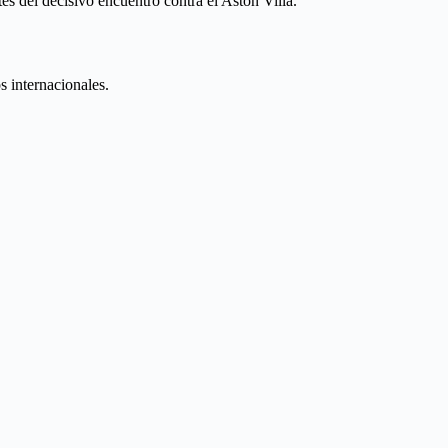
es del decisivo encuentro contra el Aston Villa.
s internacionales.