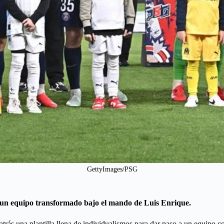
GettyImages/PSG
n un equipo transformado bajo el mando de Luis Enrique.
atrás una plantilla llena de individualismos para dar paso a un equipo c