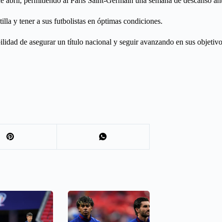
 de abril, permitiendo al Paris Saint-Germain una semana de descanso ant
lla y tener a sus futbolistas en óptimas condiciones.
bilidad de asegurar un título nacional y seguir avanzando en sus objetivo