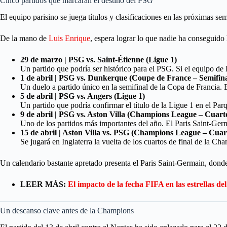
Cinco partidos que marcarán el destino del PSG
El equipo parisino se juega títulos y clasificaciones en las próximas s
De la mano de
Luis Enrique
, espera lograr lo que nadie ha conseguido 
29 de marzo | PSG vs. Saint-Étienne (Ligue 1)
Un partido que podría ser histórico para el PSG. Si el equipo de
1 de abril | PSG vs. Dunkerque (Coupe de France – Semifina
Un duelo a partido único en la semifinal de la Copa de Francia. 
5 de abril | PSG vs. Angers (Ligue 1)
Un partido que podría confirmar el título de la Ligue 1 en el Par
9 de abril | PSG vs. Aston Villa (Champions League – Cuartos
Uno de los partidos más importantes del año. El Paris Saint-Germ
15 de abril | Aston Villa vs. PSG (Champions League – Cuarto
Se jugará en Inglaterra la vuelta de los cuartos de final de la Ch
Un calendario bastante apretado presenta el Paris Saint-Germain, donde
LEER MÁS:
El impacto de la fecha FIFA en las estrellas d
Un descanso clave antes de la Champions