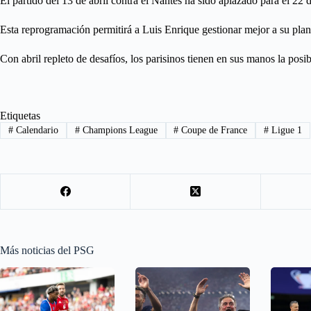
El partido del 13 de abril contra el Nantes ha sido aplazado para el 22
Esta reprogramación permitirá a Luis Enrique gestionar mejor a su planti
Con abril repleto de desafíos, los parisinos tienen en sus manos la posi
Etiquetas
#
Calendario
#
Champions League
#
Coupe de France
#
Ligue 1
Más noticias del PSG