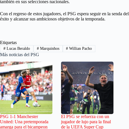
también en sus selecciones nacionales.
Con el regreso de estos jugadores, el PSG espera seguir en la senda del
éxito y alcanzar sus ambiciosos objetivos de la temporada.
Etiquetas
#
Lucas Beraldo
#
Marquinhos
#
Willian Pacho
Más noticias del PSG
PSG 1-1 Manchester
El PSG se refuerza con un
United: Una pretemporada
jugador de lujo para la final
amarga para el bicampeon
de la UEFA Super Cup