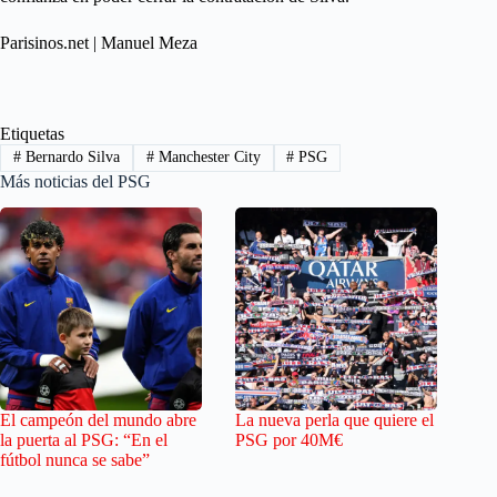
Parisinos.net | Manuel Meza
Etiquetas
#
Bernardo Silva
#
Manchester City
#
PSG
Más noticias del PSG
El campeón del mundo abre
La nueva perla que quiere el
la puerta al PSG: “En el
PSG por 40M€
fútbol nunca se sabe”